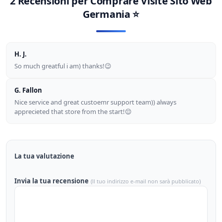
2 Recensioni per
Comprare Visite Sito Web
Germania
⭐
H. J.
So much greatful i am) thanks!😉
G. Fallon
Nice service and great custoemr support team)) always
apprecieted that store from the start!😌
La tua valutazione
Invia la tua recensione
(Il tuo indirizzo e-mail non sarà pubblicato)