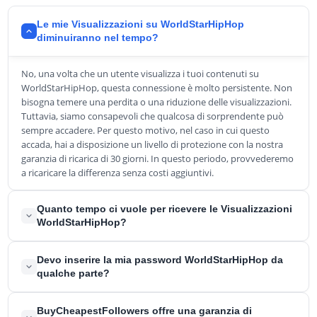
Le mie Visualizzazioni su WorldStarHipHop
diminuiranno nel tempo?
No, una volta che un utente visualizza i tuoi contenuti su
WorldStarHipHop, questa connessione è molto persistente. Non
bisogna temere una perdita o una riduzione delle visualizzazioni.
Tuttavia, siamo consapevoli che qualcosa di sorprendente può
sempre accadere. Per questo motivo, nel caso in cui questo
accada, hai a disposizione un livello di protezione con la nostra
garanzia di ricarica di 30 giorni. In questo periodo, provvederemo
a ricaricare la differenza senza costi aggiuntivi.
Quanto tempo ci vuole per ricevere le Visualizzazioni
WorldStarHipHop?
I nostri clienti non devono preoccuparsi della velocità di
Devo inserire la mia password WorldStarHipHop da
consegna del loro pacchetto Visualizzazioni WorldStarHipHop.
qualche parte?
Siamo sempre puntuali e ci assicuriamo di consegnare le tue
visualizzazioni a tempo debito.
No, né per l'ordine né per la consegna delle tue visualizzazioni
BuyCheapestFollowers offre una garanzia di