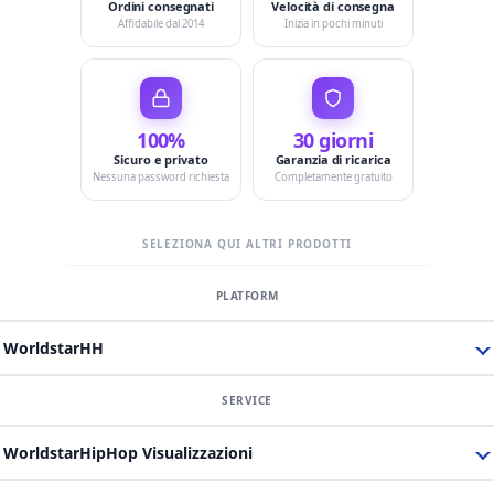
Ordini consegnati
Velocità di consegna
Affidabile dal 2014
Inizia in pochi minuti
100%
30 giorni
Sicuro e privato
Garanzia di ricarica
Nessuna password richiesta
Completamente gratuito
SELEZIONA QUI ALTRI PRODOTTI
WorldstarHH
WorldstarHipHop Visualizzazioni