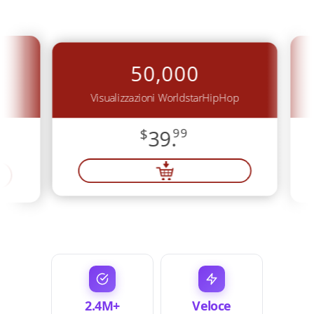
50,000
p
Visualizzazioni WorldstarHipHop
$
39.
99
2.4M+
Veloce