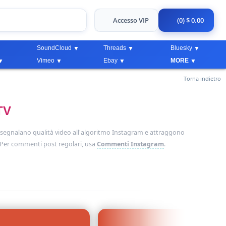
Accesso VIP
(0) $ 0.00
SoundCloud
Threads
Bluesky
Vimeo
Ebay
MORE
Torna indietro
TV
 segnalano qualità video all'algoritmo Instagram e attraggono
 Per commenti post regolari, usa
Commenti Instagram
.