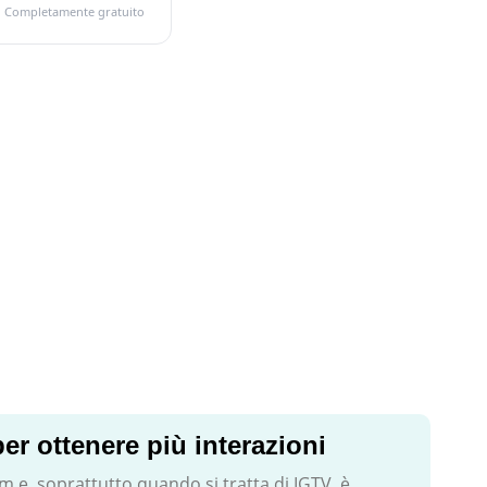
Completamente gratuito
 ottenere più interazioni
 e, soprattutto quando si tratta di IGTV, è