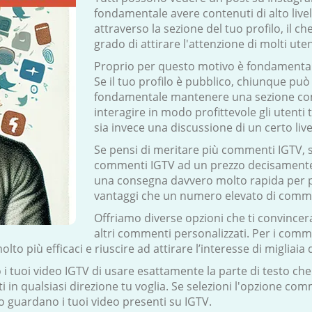
fondamentale avere contenuti di alto livel
attraverso la sezione del tuo profilo, il c
grado di attirare l'attenzione di molti uten
Proprio per questo motivo è fondamentale
Se il tuo profilo è pubblico, chiunque pu
fondamentale mantenere una sezione com
interagire in modo profittevole gli utenti
sia invece una discussione di un certo live
Se pensi di meritare più commenti IGTV, s
commenti IGTV ad un prezzo decisamente 
una consegna davvero molto rapida per po
vantaggi che un numero elevato di commen
Offriamo diverse opzioni che ti convinc
altri commenti personalizzati. Per i comme
 più efficaci e riuscire ad attirare l’interesse di migliaia 
uoi video IGTV di usare esattamente la parte di testo che c
ti in qualsiasi direzione tu voglia. Se selezioni l'opzione c
o guardano i tuoi video presenti su IGTV.