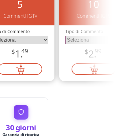
5
10
Commenti IGTV
Commenti IGTV
o di Commento
Tipo di Commento
$
1.
49
$
2.
99
30 giorni
Garanzia di ricarica