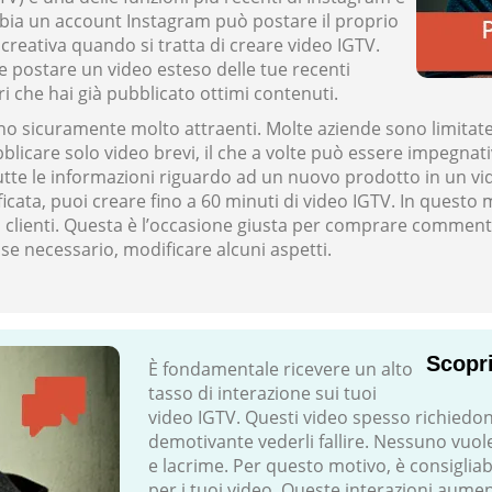
bbia un account Instagram può postare il proprio
creativa quando si tratta di creare video IGTV.
e postare un video esteso delle tue recenti
ri che hai già pubblicato ottimi contenuti.
sono sicuramente molto attraenti. Molte aziende sono limitate
care solo video brevi, il che a volte può essere impegnativo
e le informazioni riguardo ad un nuovo prodotto in un video
rificata, puoi creare fino a 60 minuti di video IGTV. In ques
e i clienti. Questa è l’occasione giusta per comprare comment
se necessario, modificare alcuni aspetti.
Scopri
È fondamentale ricevere un alto
tasso di interazione sui tuoi
video IGTV. Questi video spesso richiedo
demotivante vederli fallire. Nessuno vuole
e lacrime. Per questo motivo, è consigliab
per i tuoi video. Queste interazioni aume