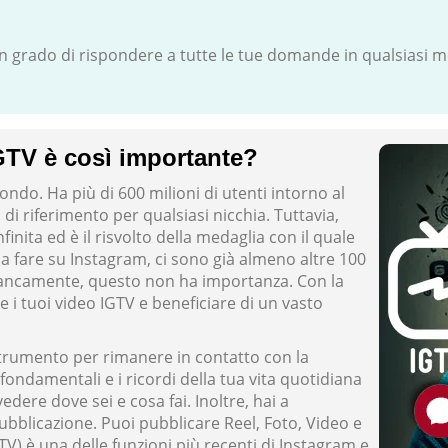
in grado di rispondere a tutte le tue domande in qualsiasi
TV è così importante?
ndo. Ha più di 600 milioni di utenti intorno al
 di riferimento per qualsiasi nicchia. Tuttavia,
inita ed è il risvolto della medaglia con il quale
 fare su Instagram, ci sono già almeno altre 100
rancamente, questo non ha importanza. Con la
re i tuoi video IGTV e beneficiare di un vasto
 strumento per rimanere in contatto con la
 fondamentali e i ricordi della tua vita quotidiana
dere dove sei e cosa fai. Inoltre, hai a
bblicazione. Puoi pubblicare Reel, Foto, Video e
) è una delle funzioni più recenti di Instagram e