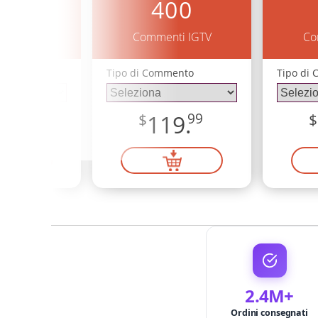
00
400
ti IGTV
Commenti IGTV
Co
mento
Tipo di Commento
Tipo di
9.
99
$
119.
99
$
2.4M+
Ordini consegnati