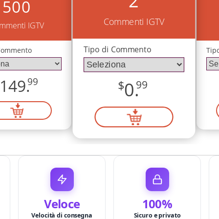
2
500
Commenti IGTV
mmenti IGTV
Tipo di Commento
 Commento
Tip
149.
99
$
0.
99
Veloce
100%
Velocità di consegna
Sicuro e privato