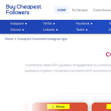
HOME
Più Venduti
Come funzi
Instagram
TikTok
Facebook
T
Discord
Linkedin
Twitch
K
Home
Comprare Commenti Instagram Igtv
C
I commenti video IGTV guidano l'engagement su contenuti 
spettatori organici. Comprare Commenti IGTV aumenta credi
Bonus
L - Bonus