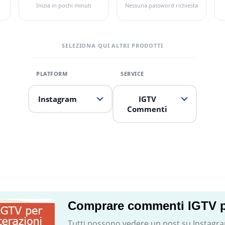
Inizia in pochi minuti
Nessuna password richiesta
SELEZIONA QUI ALTRI PRODOTTI
Instagram
IGTV
Commenti
Comprare commenti IGTV per
Tutti possono vedere un post su Instagram