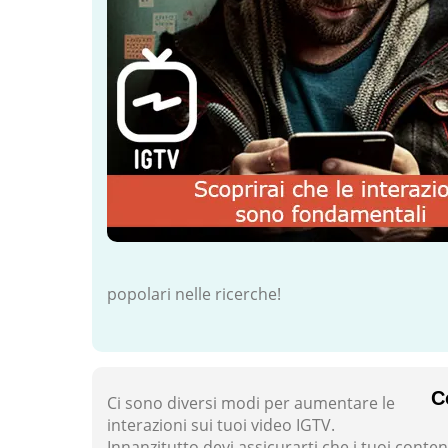
popolari nelle ricerche!
C
Ci sono diversi modi per aumentare le
interazioni sui tuoi video IGTV.
Innanzitutto devi assicurarti che i tuoi conten