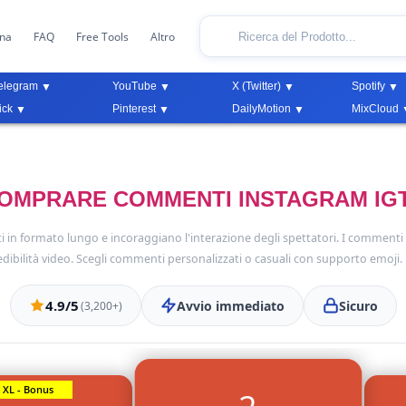
ona
FAQ
Free Tools
Altro
elegram
YouTube
X (Twitter)
Spotify
ick
Pinterest
DailyMotion
MixCloud
OMPRARE COMMENTI INSTAGRAM IG
in formato lungo e incoraggiano l'interazione degli spettatori. I commenti
bilità video. Scegli commenti personalizzati o casuali con supporto emoji.
4.9/5
Avvio immediato
Sicuro
(3,200+)
XL - Bonus