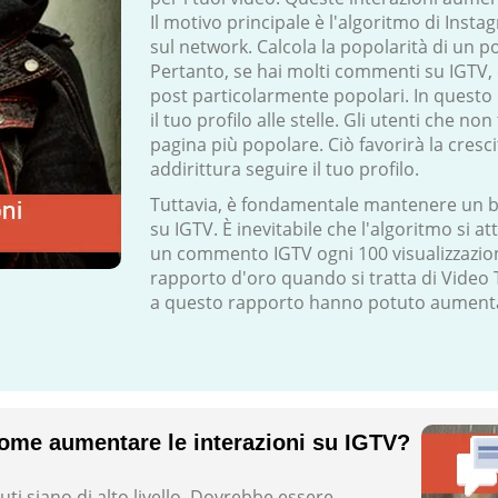
Il motivo principale è l'algoritmo di Inst
sul network. Calcola la popolarità di un po
Pertanto, se hai molti commenti su IGTV, è
post particolarmente popolari. In questo 
il tuo profilo alle stelle. Gli utenti che 
pagina più popolare. Ciò favorirà la cre
addirittura seguire il tuo profilo.
Tuttavia, è fondamentale mantenere un bu
su IGTV. È inevitabile che l'algoritmo si a
un commento IGTV ogni 100 visualizzazioni
rapporto d'oro quando si tratta di Video T
a questo rapporto hanno potuto aumenta
ome aumentare le interazioni su IGTV?
uti siano di alto livello. Dovrebbe essere