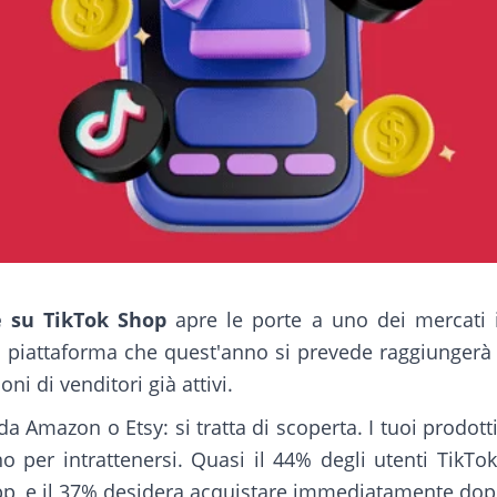
 su TikTok Shop
apre le porte a uno dei mercati i
iattaforma che quest'anno si prevede raggiungerà i 
oni di venditori già attivi.
da Amazon o Etsy: si tratta di scoperta. I tuoi prodot
 per intrattenersi. Quasi il 44% degli utenti TikTo
pp, e il 37% desidera acquistare immediatamente dop