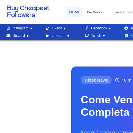
HOME
Più Venduti
Come funzi
Instagram
TikTok
Facebook
T
Discord
Linkedin
Twitch
K
Tiktok News
10 min
Come Vend
Completa
Scopri come vendere