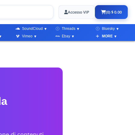
Accesso VIP
(0) $ 0.00
SoundCloud
Threads
Bluesky
Vimeo
Ebay
MORE
da
ione di contenuti