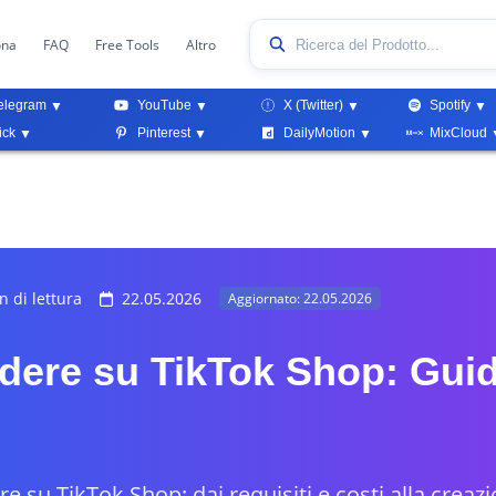
ona
FAQ
Free Tools
Altro
elegram
YouTube
X (Twitter)
Spotify
ick
Pinterest
DailyMotion
MixCloud
 di lettura
22.05.2026
Aggiornato: 22.05.2026
ere su TikTok Shop: Gui
 su TikTok Shop: dai requisiti e costi alla creaz