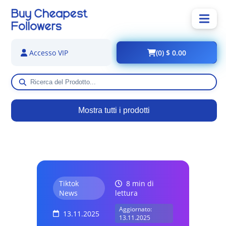
(0) $ 0.00
Accesso VIP
Mostra tutti i prodotti
Tiktok
8 min di
News
lettura
Aggiornato:
13.11.2025
13.11.2025