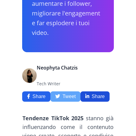
aumentare i follower,
migliorare l'engagement
e far esplodere i tuoi
video.
Neophyta Chatzis
Tech Writer
Share
Tweet
Share
Tendenze TikTok 2025
stanno già
influenzando come il contenuto
viene creato, scoperto e condiviso