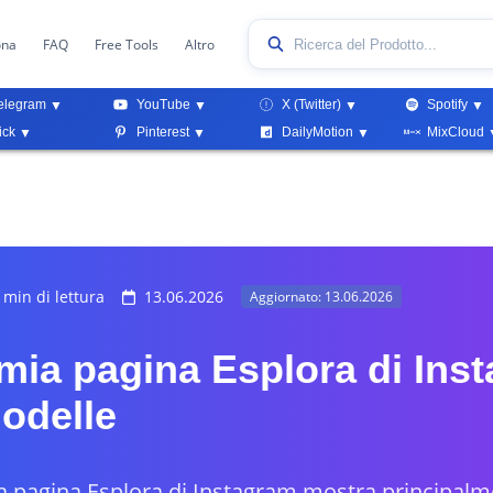
ona
FAQ
Free Tools
Altro
elegram
YouTube
X (Twitter)
Spotify
ick
Pinterest
DailyMotion
MixCloud
 min di lettura
13.06.2026
Aggiornato: 13.06.2026
mia pagina Esplora di Ins
modelle
ua pagina Esplora di Instagram mostra principal