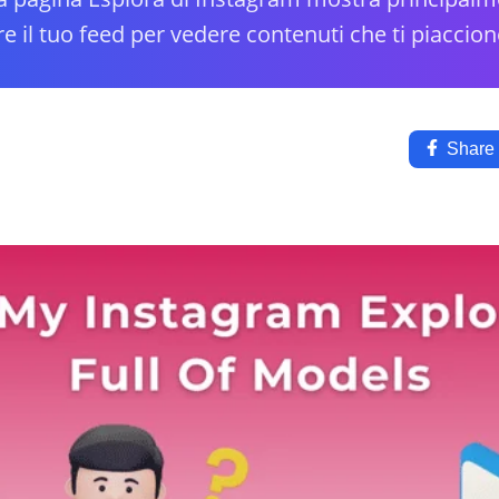
 il tuo feed per vedere contenuti che ti piaccio
Share