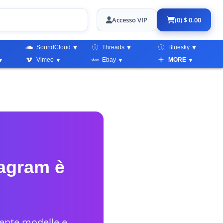
Accesso VIP
(0) $ 0.00
SoundCloud
Threads
Bluesky
Vimeo
Ebay
MORE
tagram è
mente modelle e