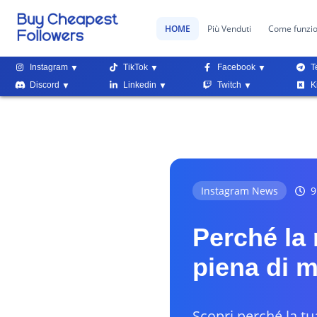
HOME
Più Venduti
Come funzi
Instagram
TikTok
Facebook
T
Discord
Linkedin
Twitch
K
Instagram News
9
Perché la 
piena di 
Scopri perché la t