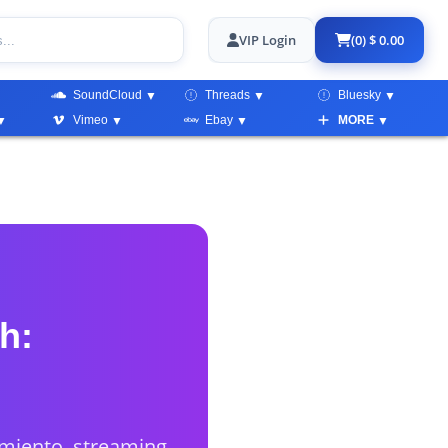
VIP Login
(0) $ 0.00
SoundCloud
Threads
Bluesky
Vimeo
Ebay
MORE
h:
imiento, streaming