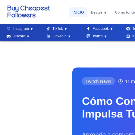
INICIO
Bestseller
Cómo funci
Instagram
TikTok
Facebook
T
Discord
Linkedin
Twitch
K
Twitch News
11 mi
Cómo Conv
Impulsa T
Aprende a converti