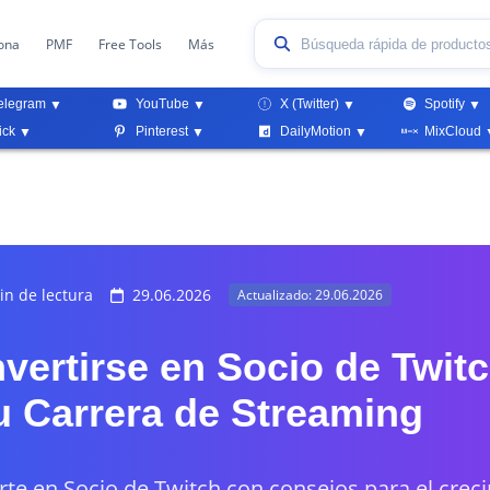
ona
PMF
Free Tools
Más
elegram
YouTube
X (Twitter)
Spotify
ick
Pinterest
DailyMotion
MixCloud
n de lectura
29.06.2026
Actualizado: 29.06.2026
ertirse en Socio de Twitc
u Carrera de Streaming
rte en Socio de Twitch con consejos para el crec