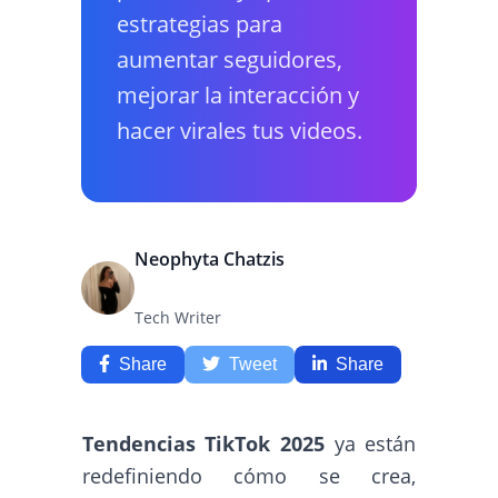
estrategias para
aumentar seguidores,
mejorar la interacción y
hacer virales tus videos.
Neophyta Chatzis
Tech Writer
Share
Tweet
Share
Tendencias TikTok 2025
ya están
redefiniendo cómo se crea,