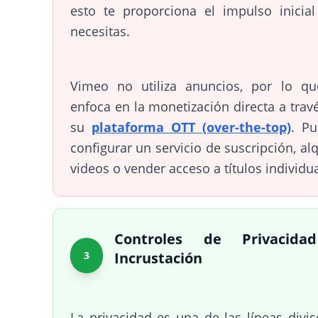
esto te proporciona el impulso inicia
necesitas.
Vimeo no utiliza anuncios, por lo qu
enfoca en la monetización directa a trav
su
plataforma OTT (over-the-top)
. P
configurar un servicio de suscripción, alq
videos o vender acceso a títulos individua
Controles de Privacida
3
Incrustación
La privacidad es una de las líneas divis