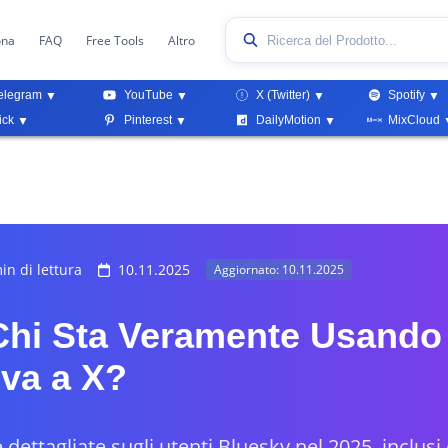
ona
FAQ
Free Tools
Altro
elegram
YouTube
X (Twitter)
Spotify
ick
Pinterest
DailyMotion
MixCloud
in di lettura
10.11.2025
Aggiornato: 10.11.2025
Chi Sta Veramente Usando
iva a X?
e dettagliate sugli utenti Bluesky nel 2025, inclusi