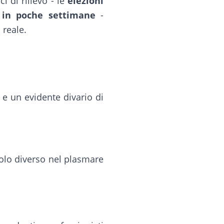
i di rilievo - le
elezioni
i in poche settimane
-
 reale.
 e un evidente divario di
uolo diverso nel plasmare