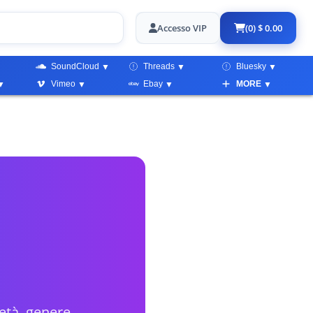
Accesso VIP
(0) $ 0.00
SoundCloud
Threads
Bluesky
Vimeo
Ebay
MORE
 età, genere,