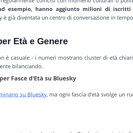
 regolarmente coincisi con momenti culturali o politic
ad esempio, hanno aggiunto milioni di iscritt
 è già diventata un centro di conversazione in tempo
per Età e Genere
on è casuale - i numeri mostrano cluster di età chiari
ente bilanciando.
per Fasce d’Età su Bluesky
dominano su Bluesky
, ma ogni fascia d’età svolge un r