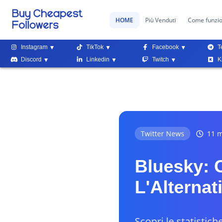
HOME
Più Venduti
Come funzi
Instagram
TikTok
Facebook
T
Discord
Linkedin
Twitch
K
Twitter News
11 m
Bluesky: 
L'Alternat
Scopri le statistich