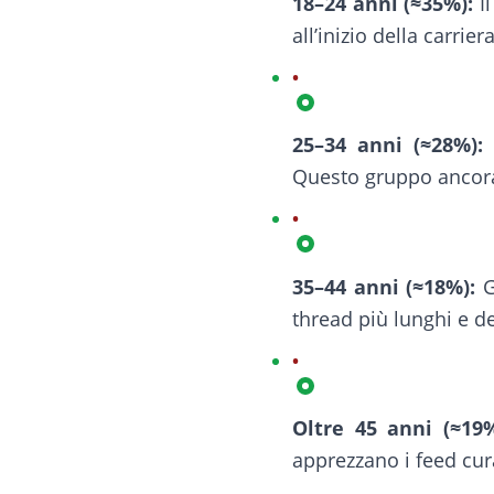
18–24 anni (≈35%):
Il
all’inizio della carri
25–34 anni (≈28%):
G
Questo gruppo ancora
35–44 anni (≈18%):
G
thread più lunghi e det
Oltre 45 anni (≈19%
apprezzano i feed cura