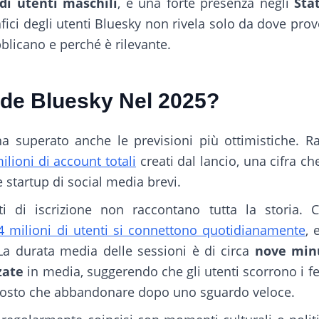
di utenti maschili
, e una forte presenza negli
Sta
afici degli utenti Bluesky non rivela solo da dove p
licano e perché è rilevante.
de Bluesky Nel 2025?
a superato anche le previsioni più ottimistiche. Rap
ilioni di account totali
creati dal lancio, una cifra ch
 startup di social media brevi.
ati di iscrizione non raccontano tutta la storia.
-4 milioni di utenti si connettono quotidianamente
, 
 La durata media delle sessioni è di circa
nove minu
zate
in media, suggerendo che gli utenti scorrono i f
uttosto che abbandonare dopo uno sguardo veloce.