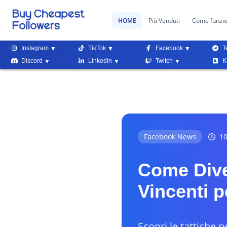
HOME
Più Venduti
Come funzi
Instagram
TikTok
Facebook
T
Discord
Linkedin
Twitch
K
Facebook News
10
Come Dive
Vincenti p
Scopri le tattiche p