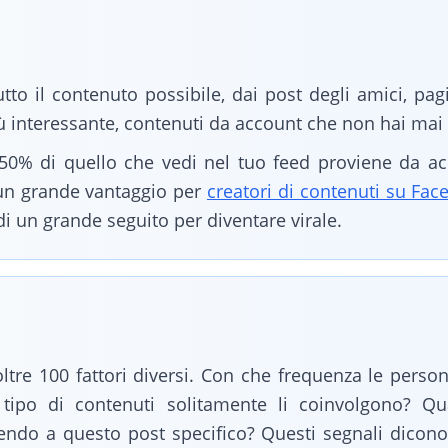
tto il contenuto possibile, dai post degli amici, pag
iù interessante, contenuti da account che non hai mai 
l 50% di quello che vedi nel tuo feed proviene da a
un grande vantaggio per
creatori di contenuti su Fa
i un grande seguito per diventare virale.
oltre 100 fattori diversi. Con che frequenza le perso
 tipo di contenuti solitamente li coinvolgono? Q
ndo a questo post specifico? Questi segnali dicono