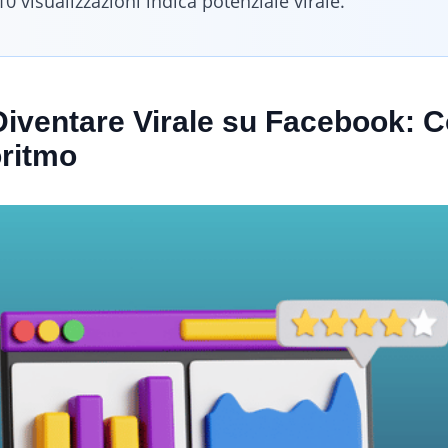
0 visualizzazioni indica potenziale virale.
iventare Virale su Facebook: C
oritmo