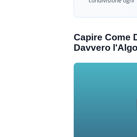
condivisione ogni 1
Capire Come D
Davvero l'Alg