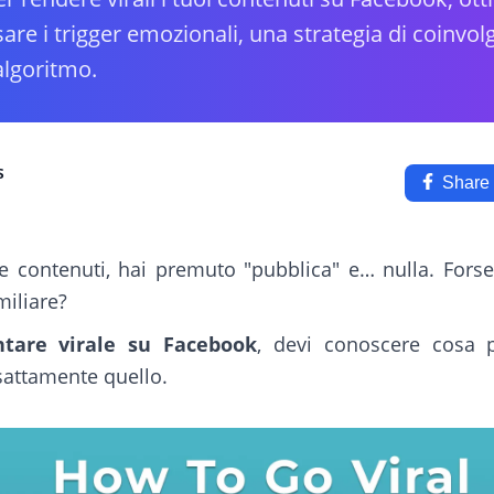
re i trigger emozionali, una strategia di coinvol
algoritmo.
s
Share
e contenuti, hai premuto "pubblica" e… nulla. Fors
miliare?
tare virale su Facebook
, devi conoscere cosa p
esattamente quello.