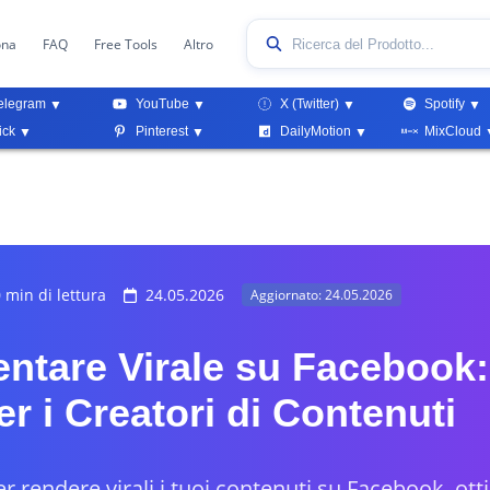
ona
FAQ
Free Tools
Altro
elegram
YouTube
X (Twitter)
Spotify
ick
Pinterest
DailyMotion
MixCloud
 min di lettura
24.05.2026
Aggiornato: 24.05.2026
ntare Virale su Facebook:
er i Creatori di Contenuti
er rendere virali i tuoi contenuti su Facebook, otti