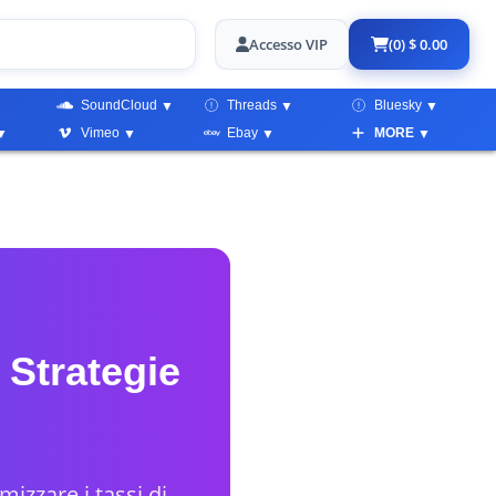
Accesso VIP
(0) $ 0.00
SoundCloud
Threads
Bluesky
Vimeo
Ebay
MORE
 Strategie
mizzare i tassi di