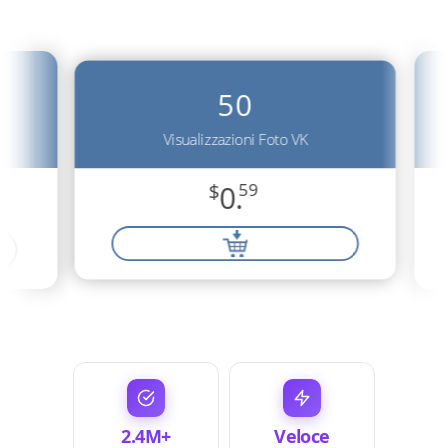
50
Visualizzazioni Foto VK
$
0.
59
2.4M+
Veloce