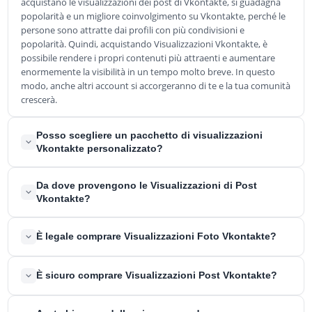
acquistano le visualizzazioni dei post di Vkontakte, si guadagna
popolarità e un migliore coinvolgimento su Vkontakte, perché le
persone sono attratte dai profili con più condivisioni e
popolarità. Quindi, acquistando Visualizzazioni Vkontakte, è
possibile rendere i propri contenuti più attraenti e aumentare
enormemente la visibilità in un tempo molto breve. In questo
modo, anche altri account si accorgeranno di te e la tua comunità
crescerà.
Posso scegliere un pacchetto di visualizzazioni
Vkontakte personalizzato?
Quando si acquistano Visualizzazioni di Post su Vkontakte, è
Da dove provengono le Visualizzazioni di Post
possibile scegliere anche il modo in cui si desidera che le
Vkontakte?
visualizzazioni vengano consegnate e distribuite. A tal fine, si
prega di indicare gli altri link nella sezione commenti
Nel corso dei molti anni in cui abbiamo lavorato per i nostri
È legale comprare Visualizzazioni Foto Vkontakte?
personalizzati durante il checkout. Ad esempio, se acquisti 1.000
clienti, abbiamo costruito una grande rete di utenti di Vkontakte.
visualizzazioni per i post di Vkontakte e ci invii due link, ti
Utilizziamo questa rete per poter inviare la quantità desiderata di
forniremo 500 visualizzazioni per ogni post.
Sì, è legale acquistare Visualizzazioni Foto VK; non c'è alcun
Visualizzazioni dei Post VK. Questi account sono tutti attivi sulla
È sicuro comprare Visualizzazioni Post Vkontakte?
divieto, basta leggere le regole e i regolamenti del sito. Quindi
piattaforma e quindi reali. Non lavoriamo con bot o altri trucchi
puoi stare tranquillo. Non sarai né bannato né bloccato per la
tecnici. Questi sono molto inefficaci e verrebbero rapidamente
Abbiamo integrato un concetto di sicurezza completo in tutti i