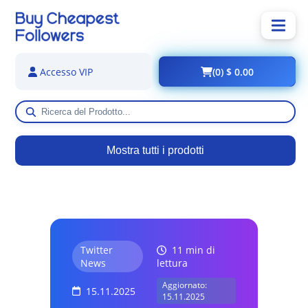
(0) $ 0.00
Accesso VIP
Mostra tutti i prodotti
Twitter
11 min di
News
lettura
Aggiornato:
15.11.2025
15.11.2025