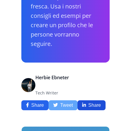
fresca. Usa i nostri
consigli ed esempi per
creare un profilo che le
persone vorranno
seguire.
Herbie Ebneter
Tech Writer
Share
Tweet
Share