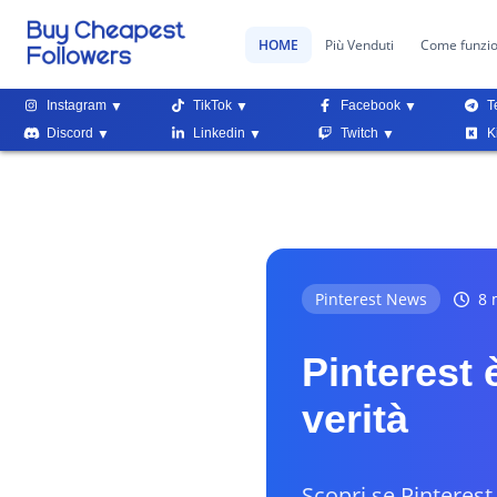
HOME
Più Venduti
Come funzi
Instagram
TikTok
Facebook
T
Discord
Linkedin
Twitch
K
Pinterest News
8 m
Pinterest 
verità
Scopri se Pinteres