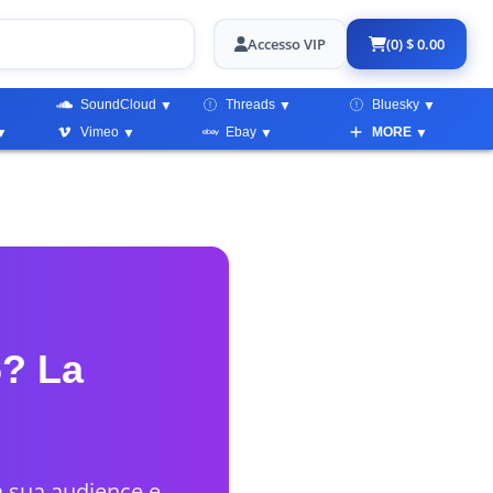
Accesso VIP
(0) $ 0.00
SoundCloud
Threads
Bluesky
Vimeo
Ebay
MORE
6? La
a sua audience e