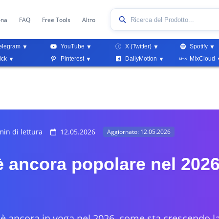
ona
FAQ
Free Tools
Altro
elegram
YouTube
X (Twitter)
Spotify
ick
Pinterest
DailyMotion
MixCloud
in di lettura
12.05.2026
Aggiornato: 12.05.2026
è ancora popolare nel 202
t è ancora in voga nel 2026, come sta crescendo l