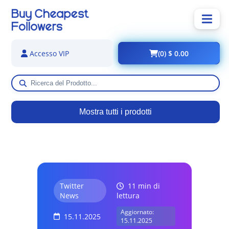
(0) $ 0.00
Accesso VIP
Mostra tutti i prodotti
Twitter
11 min di
News
lettura
Aggiornato:
15.11.2025
15.11.2025