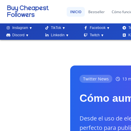
INICIO
Bestseller
Cómo funci
Instagram
TikTok
Facebook
T
Discord
Linkedin
Twitch
K
Twitter News
13 m
Cómo aume
Desde el uso de el
perfecto para publ