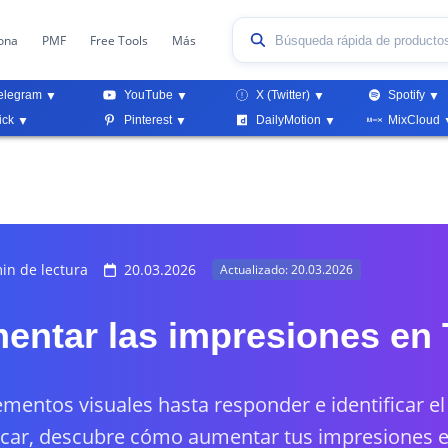
ona
PMF
Free Tools
Más
elegram
YouTube
X (Twitter)
Spotify
ick
Pinterest
DailyMotion
MixCloud
in de lectura
20.03.2026
Actualizado: 20.03.2026
ntar las impresiones en T
ementos visuales hasta responder e identificar 
icar, descubre cómo aumentar tus impresiones e