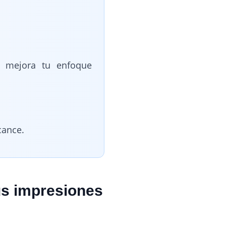
y mejora tu enfoque
cance.
us impresiones