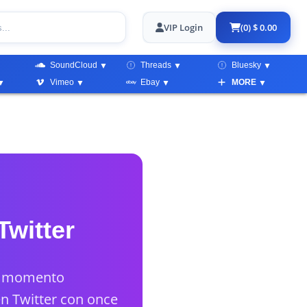
VIP Login
(0) $ 0.00
SoundCloud
Threads
Bluesky
Vimeo
Ebay
MORE
witter
el momento
n Twitter con once