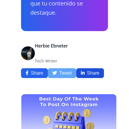
que tu contenido se
destaque.
Herbie Ebneter
Tech Writer
Share
Tweet
Share