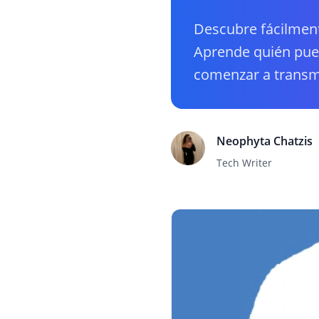
Descubre fácilment
Aprende quién pued
comenzar a transmi
Neophyta Chatzis
Tech Writer