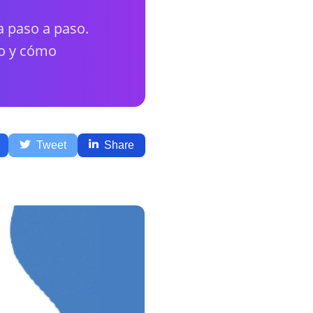
a paso a paso.
io y cómo
Tweet
Share