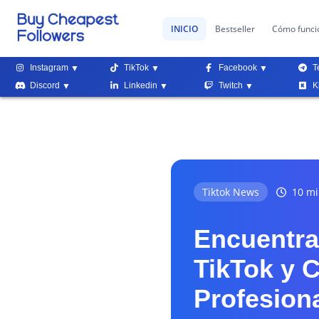
INICIO
Bestseller
Cómo funci
Instagram
TikTok
Facebook
T
Discord
Linkedin
Twitch
K
Tiktok News
10 mi
Encuentra
TikTok y 
Profesion