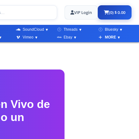
VIP Login
(0) $ 0.00
SoundCloud
Threads
Bluesky
Vimeo
Ebay
MORE
en Vivo de
mo un