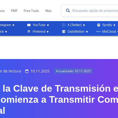
ona
PMF
Free Tools
Más
elegram
YouTube
X (Twitter)
Spotify
ick
Pinterest
DailyMotion
MixCloud
n de lectura
10.11.2025
Actualizado: 10.11.2025
 la Clave de Transmisión 
Comienza a Transmitir Co
al