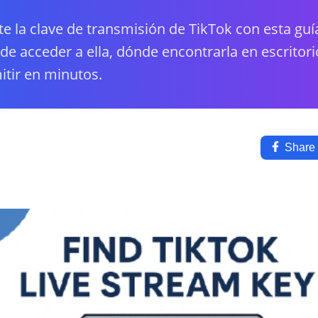
e la clave de transmisión de TikTok con esta guí
e acceder a ella, dónde encontrarla en escritor
tir en minutos.
Share