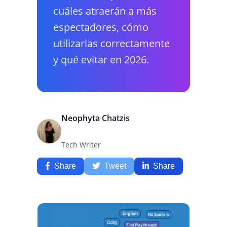
cuáles atraerán a más
espectadores, cómo
utilizarlas correctamente
y qué evitar en 2026.
Neophyta Chatzis
Tech Writer
Share
Tweet
Share