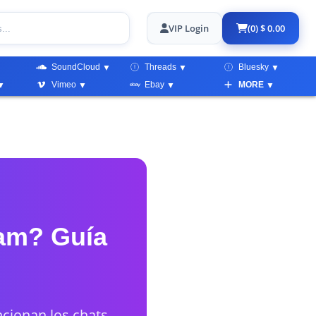
VIP Login
(0) $ 0.00
SoundCloud
Threads
Bluesky
Vimeo
Ebay
MORE
ram? Guía
cionan los chats