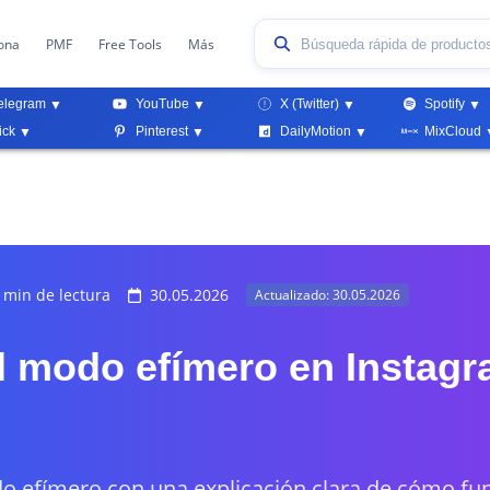
ona
PMF
Free Tools
Más
elegram
YouTube
X (Twitter)
Spotify
ick
Pinterest
DailyMotion
MixCloud
 min de lectura
30.05.2026
Actualizado: 30.05.2026
l modo efímero en Instag
 efímero con una explicación clara de cómo fun