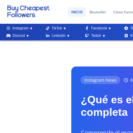
INICIO
Bestseller
Cómo funci
Instagram
TikTok
Facebook
T
Discord
Linkedin
Twitch
K
Instagram News
8
¿Qué es e
completa
Comprende el modo