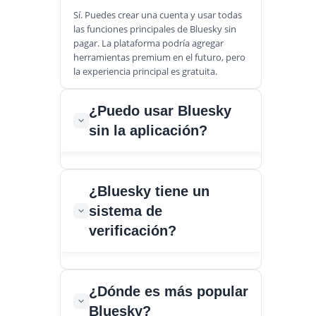
Sí. Puedes crear una cuenta y usar todas
las funciones principales de Bluesky sin
pagar. La plataforma podría agregar
herramientas premium en el futuro, pero
la experiencia principal es gratuita.
¿Puedo usar Bluesky
sin la aplicación?
Por supuesto. Puedes iniciar sesión a
¿Bluesky tiene un
través del sitio web, bsky.app, y acceder a
sistema de
las mismas conversaciones, perfiles y
comunidades que verías en móvil.
verificación?
Bluesky utiliza la verificación basada en
¿Dónde es más popular
dominios en lugar de la marca de
Bluesky?
verificación tradicional. Puedes vincular