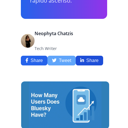
rápido ascenso.
Neophyta Chatzis
Tech Writer
Share
Tweet
Share