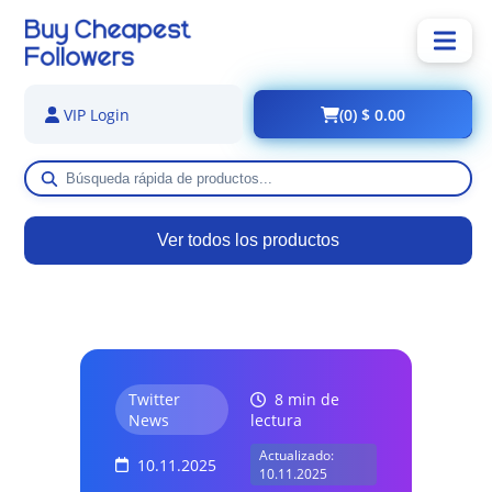
(0) $ 0.00
VIP Login
Ver todos los productos
Twitter
8 min de
News
lectura
Actualizado:
10.11.2025
10.11.2025