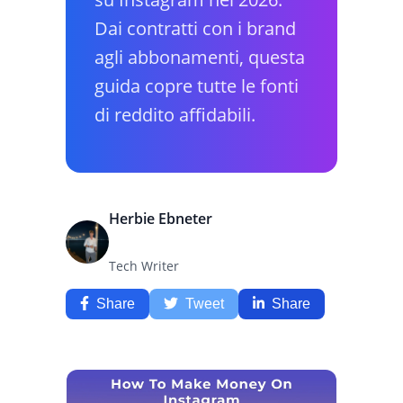
Dai contratti con i brand
agli abbonamenti, questa
guida copre tutte le fonti
di reddito affidabili.
Herbie Ebneter
Tech Writer
Share
Tweet
Share